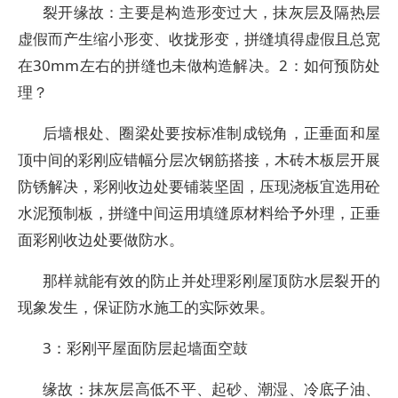
裂开缘故：主要是构造形变过大，抹灰层及隔热层
虚假而产生缩小形变、收拢形变，拼缝填得虚假且总宽
在30mm左右的拼缝也未做构造解决。2：如何预防处
理？
后墙根处、圈梁处要按标准制成锐角，正垂面和屋
顶中间的彩刚应错幅分层次钢筋搭接，木砖木板层开展
防锈解决，彩刚收边处要铺装坚固，压现浇板宜选用砼
水泥预制板，拼缝中间运用填缝原材料给予外理，正垂
面彩刚收边处要做防水。
那样就能有效的防止并处理彩刚屋顶防水层裂开的
现象发生，保证防水施工的实际效果。
3：彩刚平屋面防层起墙面空鼓
缘故：抹灰层高低不平、起砂、潮湿、冷底子油、